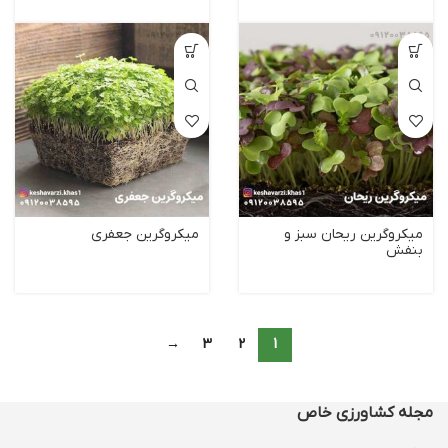
میکروگرین ریحان سبز و
میکروگرین جعفری
بنفش
→
3
2
1
مجله کشاورزی خاص