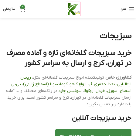
0
منو
0
تومان
سبزیجات
خرید سبزیجات گلخانه‌ای تازه و آماده مصرف
در تهران، کرج و ارسال به سراسر کشور
کشاورزی خاص
تولیدکننده انواع سبزیجات گلخانه‌ای مثل:
ریحان
ایتالیایی
،
نعنا
،
جعفری فر
،
انواع کاهو
،
کوماتسونا (اسفناج ژاپنی)
،
بی‌بی
اسفناج
،
سورل
،
خردل
،
روکولا
،
سوئیس چارد
در رنگ‌های مختلف و … آماده
ارسال سبزیجات گلخانه‌ای در تهران، کرج و سراسر کشور است. برای خرید
با شماره زیر تماس بگیرید.
خرید سبزیجات آنلاین