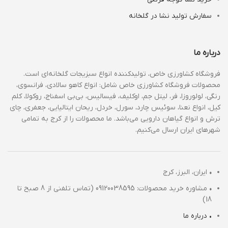
سفارش تولید نشا در گلخانه
درباره ما
فروشگاه کشاورزی خاص، تولیدکننده انواع سبزیجات گلخانه‌ای است.
محصولات فروشگاه کشاورزی خاص شامل: انواع کاهو سالادی، فرانسوی،
رنگی، لولوروزا، فر، لیتل جم، اوکلیف، فیسالیس، بی‌بی اسفناج، روکولا، کلم
کیل، انواع نعنا، سوئیس چارد، سورل، خردل، ریحان ایتالیایی، جعفری، چای
ترش و انواع گیاهان دارویی می‌باشد. ما محصولات را از کرج به تمامی
شهرهای ایران ارسال می‌کنیم.
•
ایران، البرز، کرج
•
مشاوره خرید محصولات: 09120038595 (تماس تلفنی از 8 صبح تا
18)
• درباره ما