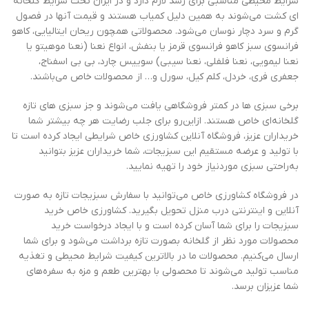
شرایط محیطی مناسبی برای رشد لازم دارد و در ایران تحت شرایط گلخانه
ای کشت می‌شوند به همین دلیل کمیاب هستند و قیمت آنها در فصول
گرم و سرد دچار نوسان می‌شود. محصولاتی همچون ریحان ایتالیایی، کاهو
فرانسوی سبز کاهو فرانسوی قرمز یا بنفش، انواع نعنا (نعنا موهیتو یا
نعنا لیمویی، نعنا فلفلی، نعنا سیبی) سوییس چارد، بی بی اسفناج،
جعفری فری، خردل، کلم کیل، سورل و… از محصولات خاص می‌باشند.
برخی سبزی ها در کمتر فروشگاهی یافت می‌شوند و جز سبزی های تازه
گلخانه‌ای خاص هستند. ازاین‌رو برای جلب رضایت هر چه بیشتر شما
خریداران عزیز، فروشگاه آنلاین کشاورزی خاص شرایطی ایجاد کرده است تا
با تولید و عرضه مستقیم این سبزیجات، شما خریداران عزیز بتوانید
به‌راحتی سبزی موردنیاز خود را تهیه نمایید.
در فروشگاه کشاورزی خاص می‌توانید با سفارش سبزیجات تازه به صورت
آنلاین و اینترنتی درب منزل تحویل بگیرید. کشاورزی خاص خرید
سبزیجات را برای شما آسان کرده است و با ایجاد درخواست خرید
محصولات مورد نظر از گلخانه بصورت تازه برداشت می‌شود و برای شما
ارسال می‌کنیم. محصولات ما در بالاترین کیفیت شرایط محیطی و تغذیه
مناسب تولید می‌شوند تا محصولی با بهترین طعم و مزه به سفره‌های
شما عزیزان برسد.