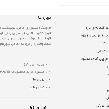
درباره ما
 گلخانه‌ای تازه
فروشگاه کشاورزی خاص، تولیدکننده 
انواع کاهو سالادی، فرانسوی، رنگی، لول
ین (ریز سبزی) تازه
انواع نعنا، سوئیس چارد، سورل، خردل،
 تازه
محصولات را از کرج به تمامی شهرهای 
 گلدانی
دارویی آماده مصرف
•
ایران، البرز، کرج
ه
•
مشاوره خرید محصولات: 09120038595 (تماس تلفنی از 8 صبح تا 18)
• درباره ما
•
تماس با ما
و
ل
ه فرنگی