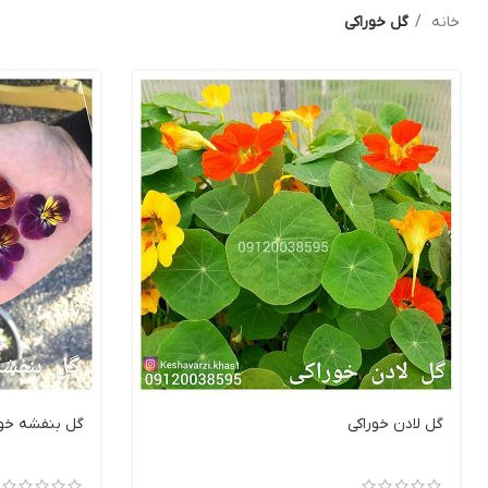
خانه
گل خوراکی
گل لادن خوراکی
گل بنفشه خور