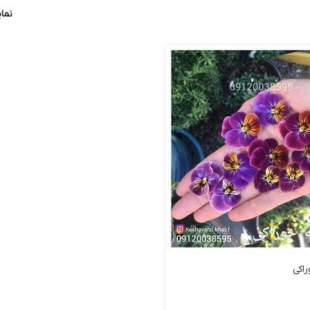
نم
اکی