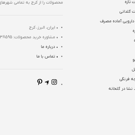
 تازه
محصولات را از کرج به تمامی شهرهای 
 گلدانی
دارویی آماده مصرف
•
ایران، البرز، کرج
ه
•
مشاوره خرید محصولات: 09120038595 (تماس تلفنی از 8 صبح تا 18)
• درباره ما
•
تماس با ما
و
ل
ه فرنگی
نشا در گلخانه