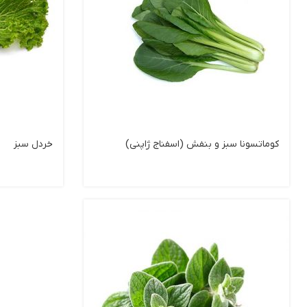
کوماتسونا سبز و بنفش (اسفناج ژاپنی)
خردل سبز