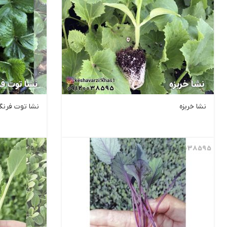
نشا خربزه
نشا توت فرنگ