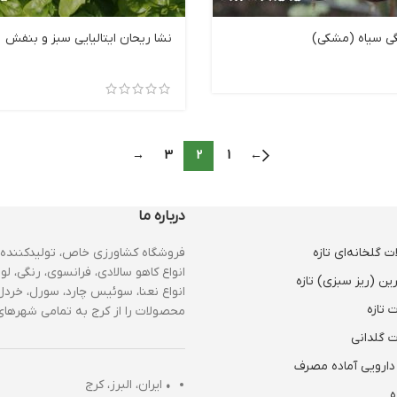
گی سیاه (مشکی)
نشا ریحان ایتالیایی سبز و بنفش
→
3
2
1
←
درباره ما
 گلخانه‌ای تازه
فروشگاه کشاورزی خاص، تولیدکننده 
انواع کاهو سالادی، فرانسوی، رنگی، لول
ین (ریز سبزی) تازه
انواع نعنا، سوئیس چارد، سورل، خردل،
 تازه
محصولات را از کرج به تمامی شهرهای 
 گلدانی
دارویی آماده مصرف
•
ایران، البرز، کرج
ه