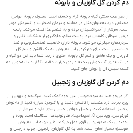
دم کردن گل گاوزبان و بابونه
از نظر طب سنتی گیاه بابونه گرم و خشک است. مصرف بابونه خواص
مختلفی دارد به‌عنوان‌مثال در مقابله و درمان اضطراب و افسردگی مؤثر
است، سرشار از آنتی‌اکسیدان بوده و به هضم غذا کمک می‌کند، باعث
درمان سرطان، کاهش درد، پوست سالم، جلوگیری از مشکلات قلبی و
سردردهای میگرنی می‌شود. بابونه دارای خاصیت ضدمیکروبی و ضد
حساسیتی است. برای دم کردن این دم‌نوش به یک قاشق و نیم گل
گاوزبان و یک قاشق و نیم گل بابونه احتیاج دارید. شما باید این دو گیاه را
در یک قوری آب جوش ریخته و روی حرارت ملایم بگذارید تا به‌خوبی دم
کشد؛ سپس آن را نوش جان کنید.
دم کردن گل گاوزبان و زنجبیل
اگر می‌خواهید به سوخت‌وساز بدن خود کمک کنید، سرگیجه و تهوع را از
بین ببرید، درد عضلات را کاهش دهید یا با گلودرد مبارزه کنید از دم‌نوش
زنجبیل استفاده کنید. زنجبیل خواص خیلی زیادی دارد و سرشار از
کورکومین، ویتامین C، اسیدآمینه، فلاونوئیدها، اسکالیک اسید بوده و
به‌عنوان یک ضدویروس قوی عمل می‌کند. طرز تهیه این دم‌نوش
خوشمزه بسیار آسان است. شما به گل گاوزبان، زنجبیل، چوب دارچین و