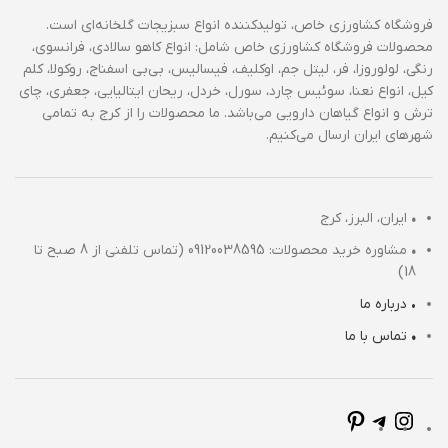
فروشگاه کشاورزی خاص، تولیدکننده انواع سبزیجات گلخانه‌ای است.
محصولات فروشگاه کشاورزی خاص شامل: انواع کاهو سالادی، فرانسوی،
رنگی، لولوروزا، فر، لیتل جم، اوکلیف، فیسالیس، بی‌بی اسفناج، روکولا، کلم
کیل، انواع نعنا، سوئیس چارد، سورل، خردل، ریحان ایتالیایی، جعفری، چای
ترش و انواع گیاهان دارویی می‌باشد. ما محصولات را از کرج به تمامی
شهرهای ایران ارسال می‌کنیم.
•
ایران، البرز، کرج
•
مشاوره خرید محصولات: 09120038595 (تماس تلفنی از 8 صبح تا
18)
• درباره ما
•
تماس با ما