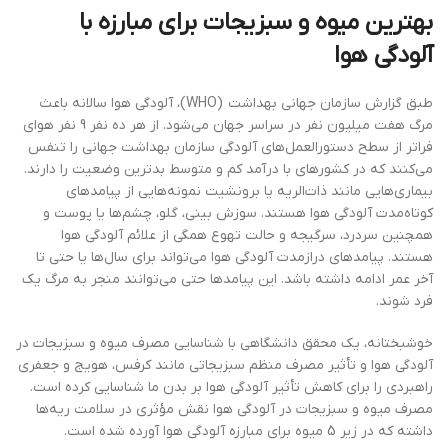
بهترین میوه و سبزیجات برای مبارزه با
آلودگی هوا
طبق گزارش سازمان جهانی بهداشت (WHO)، آلودگی هوا سالانه باعث
مرگ هفت میلیون نفر در سراسر جهان می‌شود. از هر ده نفر 9 نفر هوای
فراتر از سطح دستورالعمل‌های آلودگی سازمان بهداشت جهانی را تنفس
می‌کنند که در کشورهای با درآمد کم و متوسط ​​بدترین وضعیت را دارند.
بیماری‌هایی مانند ذات‌الریه یا برونشیت نمونه‌هایی از پیامدهای
کوتاه‌مدت آلودگی هوا هستند. سوزش بینی، گلو، چشم‌ها یا پوست و
همچنین سردرد، سرگیجه و حالت تهوع همگی از علائم آلودگی هوا
هستند. پیامدهای درازمدت آلودگی هوا می‌تواند برای سال‌ها یا حتی تا
آخر عمر ادامه داشته باشد. این پیامدها حتی می‌توانند منجر به مرگ یک
فرد شوند.
خوشبختانه، یک محقق دانشگاهی با شناسایی مصرف میوه و سبزیجات در
آلودگی هوا و تأثیر مصرف منظم سبزیجاتی مانند کرفس، هویج و جعفری
راهبردی را برای کاهش تأثیر آلودگی هوا بر بدن ما شناسایی کرده است.
مصرف میوه و سبزیجات در آلودگی هوا نقش مؤثری در سلامت ریه‌ها
داشته که در زیر 5 میوه برای مبارزه آلودگی هوا آورده شده است.