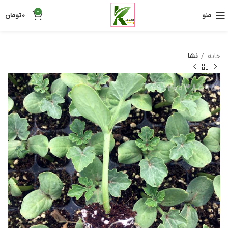
0
منو
0
تومان
خانه
نشا