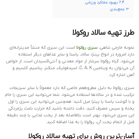
2.4
بهبود عملکرد ورزشی
3
جمع‌بندی
طرز تهیه سالاد روکولا
نمونه خارجی شاهی،
سبزی روکولا
است. این سبزی که منشأ مدیترانه‌ای
دارد امروزه در انواع پیتزا، سالاد، پاستا و سایر غذاهای دیگر استفاده
می‌شود. گیاه روکولا سرشار از مواد معدنی و آنتی‌اکسیدان است. از خواص
آن می‌توان به ویتامین C، A، K، اسیدفولیک، منگنز، پتاسیم، کلسیم و
آهن اشاره کرد.
سبزی روکولا به دلیل عطروطعم خاصی که دارد معمولاً با سایر سبزیجات
ترکیب شده و در سالادها استفاده می‌شود. شما می‌توانید این سبزی را خام
و با گوشت پاستا یا پیتزا میل کنید؛ همچنین می‌توانید این سبزی را اول
پخته و سپس مصرف کنید. دقت داشته باشید که حرارت باعث پژمردگی
این سبزی می‌شود. بهتر است بلافاصله بعد از پخت غذایی یا چند دقیقه
قبل از اتمام پخت آن، روکولا را به غذا اضافه کنید.
آسان‌ترین روش برای تهیه سالاد روکولا