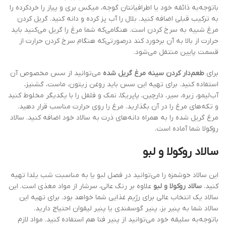
باتوجه‌به ذائقه خود یا اطرافیانتان گوجه، میکس بری و پیاز را خردکرده را
به ترکیب قبلی اضافه کنید. بلال را آب پز کرده و دانه کنید. گریل کردن
مرغ شبیه به سرخ کردن است. هنگامی‌که شما مرغ را گریل می‌کنید باید
حرارت از بالا به آن برخورد کند درصورتی‌که هنگام سرخ کردن حرارت از
قسمت پایین منتقل می‌شود.
برای
طعم‌دار کردن سینه مرغ گریل شده
می‌توانید از سس مخصوص آن
استفاده کنید. برای تهیه این سس باید روغن زیتون، ماست، گشنیز،
آب‌لیمو، زیره، سیر، دارچین، پاپریکا، نمک و فلفل را با یکدیگر مخلوط کنید
و تکه‌های مرغ را در آن بگذارید. مرغ را روی حرارت مناسب قرار دهید.
مرغ گریل شده را به همراه دانه‌های ذرت به سالاد خود اضافه کنید. سالاد
روکولا شما آماده است.
سالاد روکولا و لبو
این سالاد خوشمزه را می‌توانید در فصل لبو یا به مناسبت شب یلدا تهیه
کنید.
سالاد روکولا و لبو
علاوه بر رنگ عالی، سرشار از مواد مغذی است. این
سالاد یک انتخاب عالی برای رژیم غذایی شما خواهد بود. برای تهیه این
سالاد شما به پنیر بز، پنیر گوسفندی یا پنیر لیقوان احتیاج دارید.
باتوجه‌به سلیقه خود می‌توانید از پنیر فتا هم استفاده کنید. مواد لازم