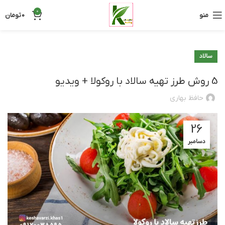
0
منو
0
تومان
سالاد
5 روش طرز تهیه سالاد با روکولا + ویدیو
حافظ بهاری
26
دسامبر