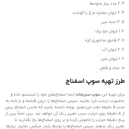
2 عدد پیاز متوسط
2 لیوان عصاره مرغ یا گوشت
3 حبه سیر
1 لیوان جو پرک
2 قاشق غذاخوری کره
2 لیوان آب
1 لیوان شیر
نمک و فلفل
طرز تهیه سوپ اسفناج
برای تهیه این
سوپ سبزیجات
ابتدا اسفناج‌های خود را شستشو داده و
به‌صورت درشت خرد نمایید. سپس اسفناج‌ها را درون قابلمه و یا تابه به
مدت 5 دقیقه تفت می‌دهیم. توجه داشته باشید که ماندن اسفناج بیش
از 5 دقیقه روی حرارت سبب تغییر رنگ آن خواهد شد. پس حتماً پس از
پنج دقیقه حرارت را خاموش کرده و بر روی اسفناج‌ها یخ بگذارید تا
تغییر رنگ ندهند. سپس اسفناج‌ها را توسط بلندر میکس نمایید. پیازها