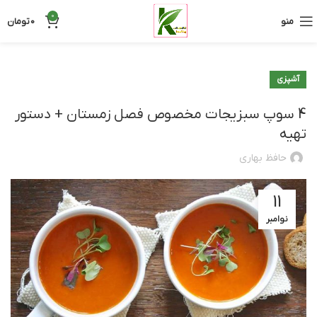
0
منو
0
تومان
آشپزی
4 سوپ سبزیجات مخصوص فصل زمستان + دستور
تهیه
حافظ بهاری
11
نوامبر